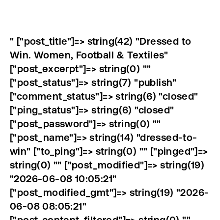
" ["post_title"]=> string(42) "Dressed to
Win. Women, Football & Textiles"
["post_excerpt"]=> string(0) ""
["post_status"]=> string(7) "publish"
["comment_status"]=> string(6) "closed"
["ping_status"]=> string(6) "closed"
["post_password"]=> string(0) ""
["post_name"]=> string(14) "dressed-to-
win" ["to_ping"]=> string(0) "" ["pinged"]=>
string(0) "" ["post_modified"]=> string(19)
"2026-06-08 10:05:21"
["post_modified_gmt"]=> string(19) "2026-
06-08 08:05:21"
["post_content_filtered"]=> string(0) ""