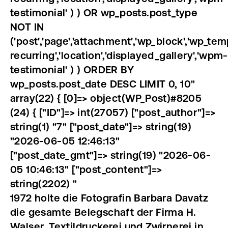
testimonial' ) ) OR wp_posts.post_type
NOT IN
('post','page','attachment','wp_block','wp_tem
recurring','location','displayed_gallery','wpm-
testimonial' ) ) ORDER BY
wp_posts.post_date DESC LIMIT 0, 10"
array(22) { [0]=> object(WP_Post)#8205
(24) { ["ID"]=> int(27057) ["post_author"]=>
string(1) "7" ["post_date"]=> string(19)
"2026-06-05 12:46:13"
["post_date_gmt"]=> string(19) "2026-06-
05 10:46:13" ["post_content"]=>
string(2202) "
1972 holte die Fotografin Barbara Davatz
die gesamte Belegschaft der Firma H.
Walser, Textildruckerei und Zwirnerei in