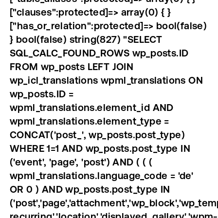
["clauses":protected]=> array(0) { }
["has_or_relation":protected]=> bool(false)
} bool(false) string(827) "SELECT
SQL_CALC_FOUND_ROWS wp_posts.ID
FROM wp_posts LEFT JOIN
wp_icl_translations wpml_translations ON
wp_posts.ID =
wpml_translations.element_id AND
wpml_translations.element_type =
CONCAT('post_', wp_posts.post_type)
WHERE 1=1 AND wp_posts.post_type IN
('event', 'page', 'post') AND ( ( (
wpml_translations.language_code = 'de'
OR 0 ) AND wp_posts.post_type IN
('post','page','attachment','wp_block','wp_tem
recurring','location','displayed_gallery','wpm-