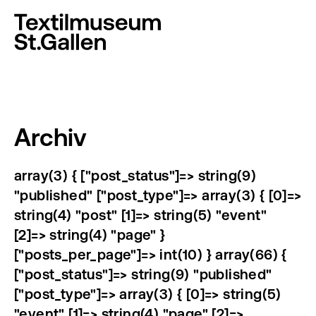
Archiv
array(3) { ["post_status"]=> string(9)
"published" ["post_type"]=> array(3) { [0]=>
string(4) "post" [1]=> string(5) "event"
[2]=> string(4) "page" }
["posts_per_page"]=> int(10) } array(66) {
["post_status"]=> string(9) "published"
["post_type"]=> array(3) { [0]=> string(5)
"event" [1]=> string(4) "page" [2]=>