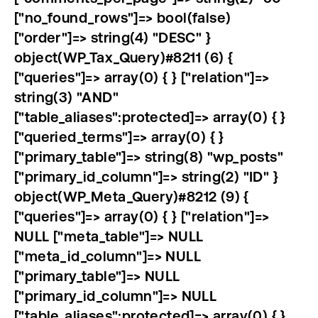
["no_found_rows"]=> bool(false)
["order"]=> string(4) "DESC" }
object(WP_Tax_Query)#8211 (6) {
["queries"]=> array(0) { } ["relation"]=>
string(3) "AND"
["table_aliases":protected]=> array(0) { }
["queried_terms"]=> array(0) { }
["primary_table"]=> string(8) "wp_posts"
["primary_id_column"]=> string(2) "ID" }
object(WP_Meta_Query)#8212 (9) {
["queries"]=> array(0) { } ["relation"]=>
NULL ["meta_table"]=> NULL
["meta_id_column"]=> NULL
["primary_table"]=> NULL
["primary_id_column"]=> NULL
["table_aliases":protected]=> array(0) { }