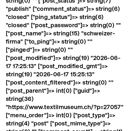
string(0) "" ["post_status"]=> string(7)
"publish" ["comment_status"]=> string(6)
"closed" ["ping_status"]=> string(6)
"closed" ["post_password"]=> string(0) ""
["post_name"]=> string(15) "schweizer-
firma" ["to_ping"]=> string(0) ""
["pinged"]=> string(0) ""
["post_modified"]=> string(19) "2026-06-
17 17:25:13" ["post_modified_gmt"]=>
string(19) "2026-06-17 15:25:13"
["post_content_filtered"]=> string(0) ""
["post_parent"]=> int(0) ["guid"]=>
string(36)
"https://www.textilmuseum.ch/?p=27057"
["menu_order"]=> int(0) ["post_type"]=>
string(4) "post" ["post_mime_type"]=>