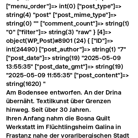
["menu_order"]=> int(0) ["post_type"]=>
string(4) "post" ["post_mime_type"]=>
string(0) "" ["comment_count"]=> string(1)
"0" ["filter"]=> string(3) "raw" } [4]=>
object(WP_Post)#8901 (24) { ["ID"]=>
int(24490) ["post_author"]=> string(1) "7"
["post_date"]=> string(19) "2025-05-09
13:55:35" ["post_date_gmt"]=> string(19)
"2025-05-09 11:55:35" ["post_content"]=>
string(1620) "
Am Bodensee entworfen. An der Drina
übernäht. Textilkunst über Grenzen
hinweg. Seit über 30 Jahren.
Ihren Anfang nahm die Bosna Quilt
Werkstatt im Flüchtlingsheim Galina in
Frastanz nahe der vorarlbergischen Stadt