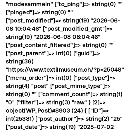
"modesammeln" ["to_ping"]=> string(0) ""
["pinged"]=> string(0) ""
["post_modified"]=> string(19) "2026-06-
08 10:04:46" ["post_modified_gmt"]=>
string(19) "2026-06-08 08:04:46"
["post_content_filtered"]=> string(0) ""
["post_parent"]=> int(0) ["guid"]=>
string(36)
"https://www.textilmuseum.ch/?p=25048"
["menu_order"]=> int(0) ["post_type"]=>
string(4) "post" ["post_mime_type"]=>
string(0) "" ["comment_count"]=> string(1)
"0" ["filter"]=> string(3) "raw" } [2]=>
object(WP_Post)#8903 (24) { ["ID"]=>
int(25381) ["post_author"]=> string(2) "25"
["post_date"]=> string(19) "2025-07-02