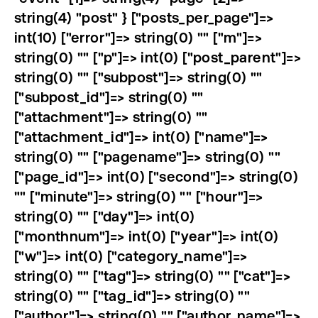
string(4) "post" } ["posts_per_page"]=>
int(10) ["error"]=> string(0) "" ["m"]=>
string(0) "" ["p"]=> int(0) ["post_parent"]=>
string(0) "" ["subpost"]=> string(0) ""
["subpost_id"]=> string(0) ""
["attachment"]=> string(0) ""
["attachment_id"]=> int(0) ["name"]=>
string(0) "" ["pagename"]=> string(0) ""
["page_id"]=> int(0) ["second"]=> string(0)
"" ["minute"]=> string(0) "" ["hour"]=>
string(0) "" ["day"]=> int(0)
["monthnum"]=> int(0) ["year"]=> int(0)
["w"]=> int(0) ["category_name"]=>
string(0) "" ["tag"]=> string(0) "" ["cat"]=>
string(0) "" ["tag_id"]=> string(0) ""
["author"]=> string(0) "" ["author_name"]=>