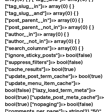
["tag_slug__in"]=> array(0) { }
["tag_slug__and"]=> array(0) { }
["post_parent__in"]=> array(0) { }
["post_parent__not_in"]=> array(0) { }
["author__in"]=> array(0) { }
["author__not_in"]=> array(0) { }
["search_columns"]=> array(0) { }
["ignore_sticky_posts"]=> bool(false)
["suppress_filters"]=> bool(false)
["cache_results"]=> bool(true)
["update_post_term_cache"]=> bool(true)
["update_menu_item_cache"]=>
bool(false) ["lazy_load_term_meta"]=>
bool(true) ["update_post_meta_cache"]=>
bool(true) ["nopaging"]=> bool(false)
["comments_per_page"]=> string(2) "50"