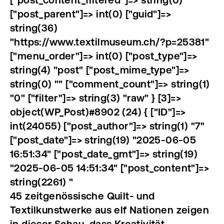
["post_parent"]=> int(0) ["guid"]=>
string(36)
"https://www.textilmuseum.ch/?p=25381"
["menu_order"]=> int(0) ["post_type"]=>
string(4) "post" ["post_mime_type"]=>
string(0) "" ["comment_count"]=> string(1)
"0" ["filter"]=> string(3) "raw" } [3]=>
object(WP_Post)#8902 (24) { ["ID"]=>
int(24055) ["post_author"]=> string(1) "7"
["post_date"]=> string(19) "2025-06-05
16:51:34" ["post_date_gmt"]=> string(19)
"2025-06-05 14:51:34" ["post_content"]=>
string(2261) "
45 zeitgenössische Quilt- und
Textilkunstwerke aus elf Nationen zeigen
in dieser Schau, dass Kreativität,