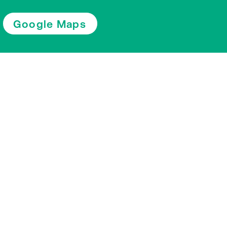
Google Maps
Merci beaucoup
© Textilmuseum St.Gallen 2026