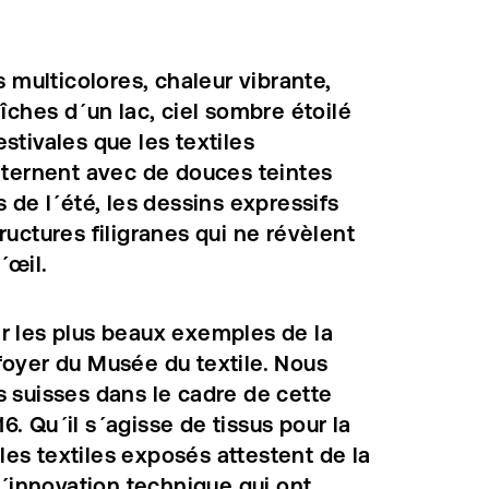
s multicolores, chaleur vibrante,
aîches d´un lac, ciel sombre étoilé
stivales que les textiles
alternent avec de douces teintes
 de l´été, les dessins expressifs
ructures filigranes qui ne révèlent
´œil.
r les plus beaux exemples de la
foyer du Musée du textile. Nous
s suisses dans le cadre de cette
. Qu´il s´agisse de tissus pour la
es textiles exposés attestent de la
 l´innovation technique qui ont